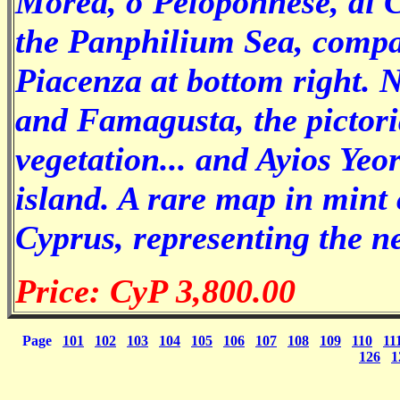
Morea, o'Peloponnese, di C
the Panphilium Sea, compa
Piacenza at bottom right. N
and Famagusta, the pictoria
vegetation... and Ayios Yeo
island. A rare map in mint 
Cyprus, representing the ne
Price: CyP 3,800.00
Page
101
102
103
104
105
106
107
108
109
110
11
126
1